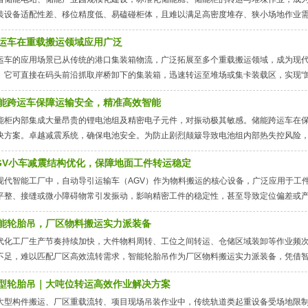
装设备适配性差、移位精度低、易磕碰柜体，且难以满足高密度堆存、狭小场地作业
运车在重载搬运领域应用广泛
运车的应用场景已从传统的港口集装箱物流，广泛拓展至多个重载搬运领域，成为现代
。它可直接在码头前沿抓取岸桥卸下的集装箱，迅速转运至堆场或集卡装载区，实现“
能跨运车保障运输安全，精准高效智能
能柜内部集成大量昂贵的锂电池组及精密电子元件，对振动极其敏感。储能跨运车在
决方案。卓越减震系统，确保电池安全。为防止剧烈颠簸导致电池组内部热失控风险
GV小车减震结构优化，保障地面工件转运稳定
现代智能工厂中，自动导引运输车（AGV）作为物料搬运的核心设备，广泛应用于工
平整、接缝或微小障碍物常引发振动，影响精密工件的稳定性，甚至导致定位偏差或
能轮胎吊，厂区物料搬运实力派装备
代化工厂生产节奏持续加快，大件物料周转、工位之间转运、仓储区域装卸等作业频
不足，难以匹配厂区高效流转需求，智能轮胎吊作为厂区物料搬运实力派装备，凭借
型轮胎吊｜大吨位转运高效作业解决方案
大型构件搬运、厂区重载流转、项目现场吊装作业中，传统轨道类起重设备受场地限