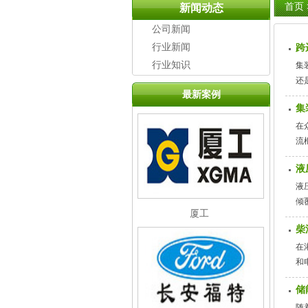
首页
新闻动态
公司新闻
行业新闻
跨
行业知识
集
还
最新案例
集
在
流
液
液
倾
厦工
柴
在
和
储
随