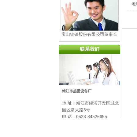
场
宝山钢铁股份有限公司董事长
赵岗坎
联系我们
靖江市起重设备厂
地 址：
靖江市经济开发区城北
园区常太路8号
电 话：
0523-84526655
邮 箱：cranes@jjcranes.com
联系人：唐明俭
13905261605