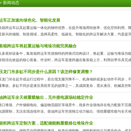
>
新闻动态
运车正加速向绿色化、智能化发展
装箱跨运车以其起重运输一体化的独特优势，在提升堆场周转效率、优化空间利用、
是新兴的储能、制造领域，选择高柔性、低碳化、智能化的跨运车解决方案，均是提
装箱跨运车将起重运输与堆垛功能完美融合
众多装卸设备中，集装箱跨运车凭借独特的跨骑式结构设计，将起重、运输与堆垛功
枢纽综合效益的核心装备。作业时，跨运车直接跨越在集装箱上方，利用自带吊具完
压龙门吊多缸不同步是什么原因？该怎样修复调整？
压龙门吊在起升或运行过程中，若出现支腿升降不一、机身倾斜或多缸动作不同步，
覆事故。多缸不同步是液压系统常见的故障之一，其成因复杂，需从液压、机械及控
油跨运车全天候重载输出，无外接电源场站稳定作业
港口堆场、户外储能电站、偏远物流园区等场景中，很多作业场地存在电力配套不完
电源限制，无法实现连续作业。柴油跨运车凭借独立动力输出、强劲重载性能与全天
能柜跨运车定制方案，适配储能舱重载移位堆垛作业
着储能电站、储能产业园规模化建设，标准化储能舱、储能柜的转运与堆垛作业，成