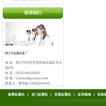
联系我们
靖江市起重设备厂
地 址：
靖江市经济开发区城北园区常太
路8号
电 话：
0523-84526655
邮 箱：cranes@jjcranes.com
联系人：唐明俭 13905261605
旋臂起重机
|
龙门起重机
|
双梁起重机
|
应用领域
|
经典