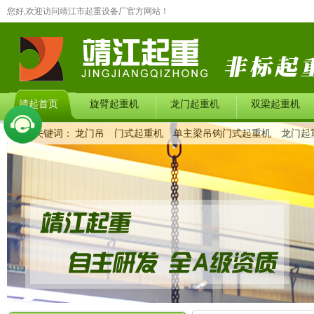
您好,欢迎访问靖江市起重设备厂官方网站！
靖起首页
旋臂起重机
龙门起重机
双梁起重机
热门关键词：
龙门吊
门式起重机
单主梁吊钩门式起重机
龙门起
在线留言
联系我们
产品中心