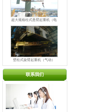
超大规格柱式悬臂起重机（电
动）
壁柱式旋臂起重机（气动）
联系我们