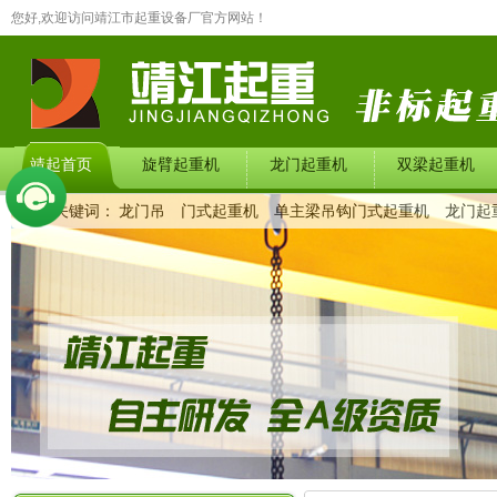
您好,欢迎访问靖江市起重设备厂官方网站！
靖起首页
旋臂起重机
龙门起重机
双梁起重机
热门关键词：
龙门吊
门式起重机
单主梁吊钩门式起重机
龙门起
在线留言
联系我们
产品中心