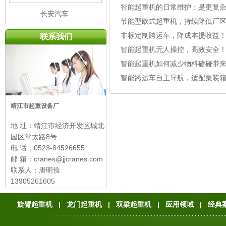
度起重设备
智能起重机的日常维护：是更复
长安汽车
更“智慧”？
节能型欧式起重机，持续降低厂
营成本
非标定制跨运车，降成本提收益
联系我们
智能起重机无人操控，高效安全
智能起重机如何减少物料磕碰带
耗？
智能跨运车自主导航，适配集装
柜多场景转运作业
靖江市起重设备厂
地 址：
靖江市经济开发区城北
园区常太路8号
电 话：
0523-84526655
邮 箱：cranes@jjcranes.com
联系人：唐明俭
13905261605
旋臂起重机
|
龙门起重机
|
双梁起重机
|
应用领域
|
经典