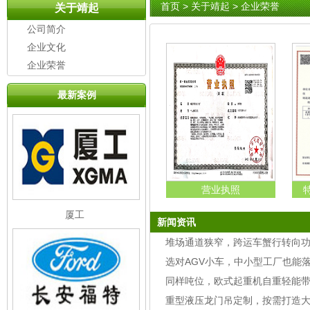
首页
>
关于靖起
>
企业荣誉
关于靖起
公司简介
企业文化
企业荣誉
最新案例
营业执照
厦工
新闻资讯
堆场通道狭窄，跨运车蟹行转向
吗？
选对AGV小车，中小型工厂也能
化搬运模式
同样吨位，欧式起重机自重轻能
好处？
重型液压龙门吊定制，按需打造