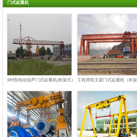
门式起重机
MH型电动葫芦门式起重机(桁架式）
工程用双主梁门式起重机（桁