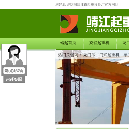
您好,欢迎访问靖江市起重设备厂官方网站！
靖起首页
旋臂起重机
龙
热门关键词：
龙门吊
门式起重机
单
在线留言
联系我们
产品