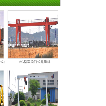
架式）
MG型双梁门式起重机