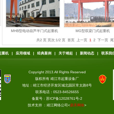
MHB型电动葫芦半门式起重机
MG型双梁门式起重机
共2 页 页次:1/2 页
首页
上一页
1
2
下一页
尾
起重机
|
应用领域
|
经典案例
|
关于靖起
|
新闻动态
|
联系我
心
|
网站地图
Copyright 2013.All Rights Reserved
版权所有 靖江市起重设备厂
地址：靖江市经济开发区城北园区常太路8号
联系电话：0523-84526655
备案号：
苏ICP备12028761号-2
技术支持 ：
靖江网络公司
<
鼎禾网络
>