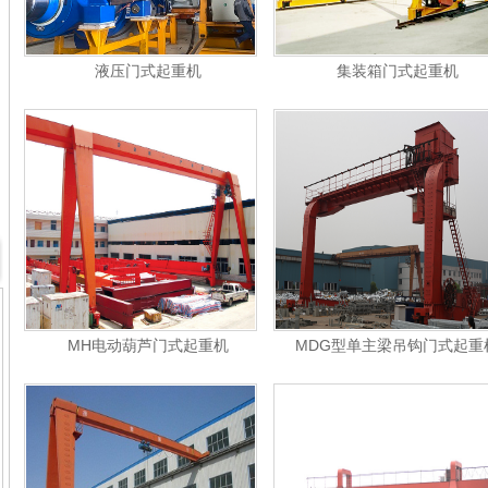
液压门式起重机
集装箱门式起重机
MH电动葫芦门式起重机
MDG型单主梁吊钩门式起重