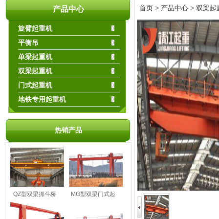
首页
>
产品中心
>
双梁起
产品中心
旋臂起重机
平衡吊
单梁起重机
双梁起重机
门式起重机
地铁专用起重机
热销产品
QZ型双梁抓斗桥
MG型双梁门式起
式起重机
重机