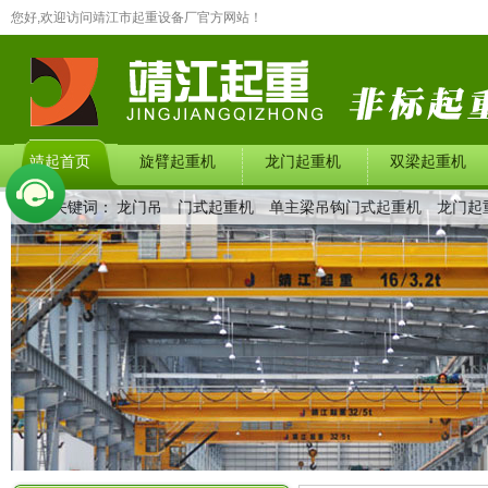
您好,欢迎访问靖江市起重设备厂官方网站！
靖起首页
旋臂起重机
龙门起重机
双梁起重机
热门关键词：
龙门吊
门式起重机
单主梁吊钩门式起重机
龙门起
在线留言
联系我们
产品中心