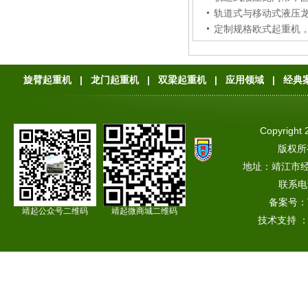
轨道式与移动式液压
定制规格欧式起重机
旋臂起重机
|
龙门起重机
|
双梁起重机
|
应用领域
|
经典
Copyright 
版权所
地址：靖江市
联系电话
备案号：
靖起公众号二维码
靖起微商城二维码
技术支持 