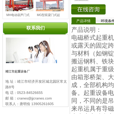
MH电动葫芦门式
MG型双梁门式起
产品详情
环境条
起重机
重机
联系我们
产品说明：
电磁桥式起重机
或露天的固定跨
与材料（如钢锭
搬运钢料、铁块
起重机属于重级
靖江市起重设备厂
由箱形桥架、大
地 址：
靖江市经济开发区城北园区常太
成，全部机构均
路8号
备。起重设备电
电 话：
0523-84526655
邮 箱：cranes@jjcranes.com
同，不同的是吊
联系人：唐明俭 13905261605
来吊运具有导磁