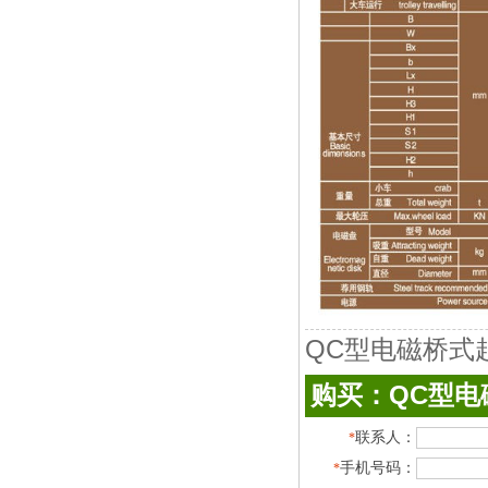
QC型电磁桥式
购买：QC型电
联系人：
*
手机号码：
*