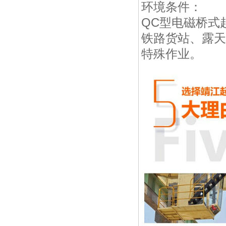
环境条件：
QC型电磁桥式
铁路货站、露天
特殊作业。